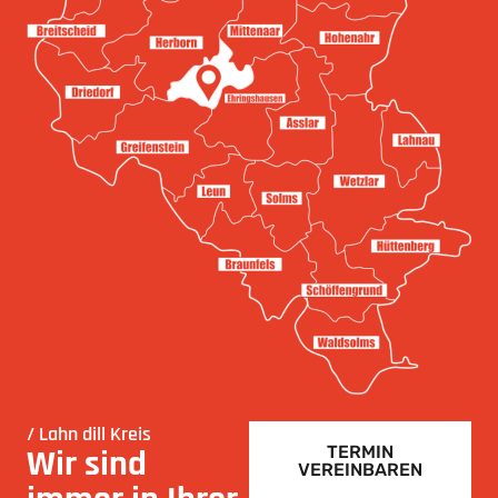
/ Lahn dill Kreis
Wir sind
TERMIN
VEREINBAREN