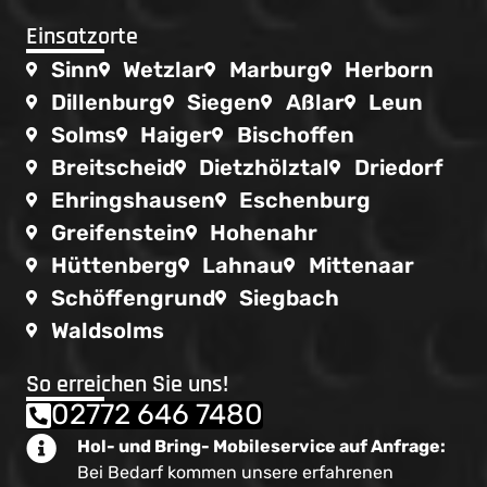
Einsatzorte
Sinn
Wetzlar
Marburg
Herborn
Dillenburg
Siegen
Aßlar
Leun
Solms
Haiger
Bischoffen
Breitscheid
Dietzhölztal
Driedorf
Ehringshausen
Eschenburg
Greifenstein
Hohenahr
Hüttenberg
Lahnau
Mittenaar
Schöffengrund
Siegbach
Waldsolms
So erreichen Sie uns!
02772 646 7480
Hol- und Bring- Mobileservice auf Anfrage:
Bei Bedarf kommen unsere erfahrenen